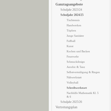
Ganztagsangebote
Schuljahr 2023/24
Schuljahr 2024/25
Tischtennis
Handwerken
Töpfern
Junge Sanitäter
Fußball
Kunst
Kochen und Backen
Feuerwehr
Schmuckdesign
Aerobic & Tanz
Selbstverteidigung & Ringen
Nähwerkstatt
Volleyball
Schreibwerkstatt
Nachhilfe Mathematik Kl. 5
& 6
Schuljahr 2025/26
Vertretungsplan