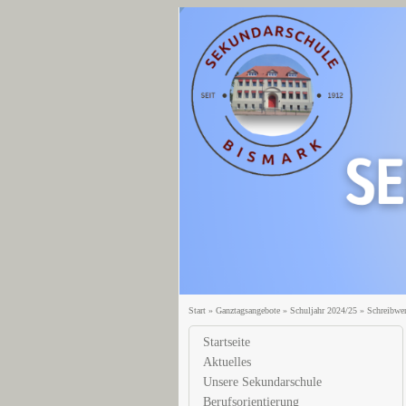
Start
»
Ganztagsangebote
»
Schuljahr 2024/25
»
Schreibwer
Startseite
Aktuelles
Unsere Sekundarschule
Berufsorientierung