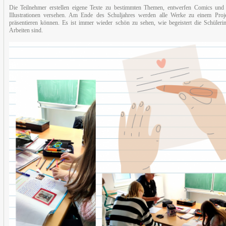
Die Teilnehmer erstellen eigene Texte zu bestimmten Themen, entwerfen Comics und 
Illustrationen versehen. Am Ende des Schuljahres werden alle Werke zu einem Proje
präsentieren können. Es ist immer wieder schön zu sehen, wie begeistert die Schüleri
Arbeiten sind.