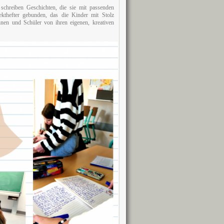
schreiben Geschichten, die sie mit passenden
kthefter gebunden, das die Kinder mit Stolz
nnen und Schüler von ihren eigenen, kreativen