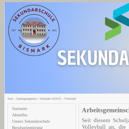
Start
»
Ganztagsangebote
»
Schuljahr 2024/25
»
Volleyball
Startseite
Arbeitsgemeinsch
Aktuelles
Seit diesem Schulj
Unsere Sekundarschule
Volleyball an, die
Berufsorientierung