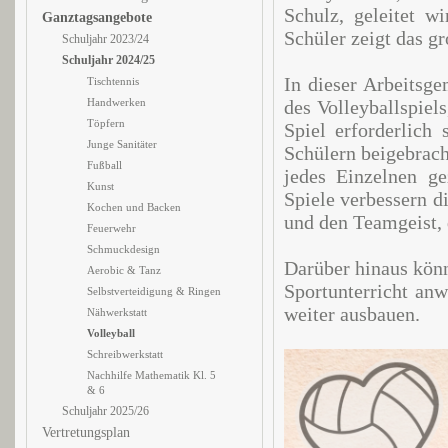
Schulz, geleitet w
Ganztagsangebote
Schüler zeigt das g
Schuljahr 2023/24
Schuljahr 2024/25
In dieser Arbeitsge
Tischtennis
Handwerken
des Volleyballspiels
Töpfern
Spiel erforderlich
Junge Sanitäter
Schülern beigebrach
Fußball
jedes Einzelnen g
Kunst
Spiele verbessern d
Kochen und Backen
und den Teamgeist, 
Feuerwehr
Schmuckdesign
Darüber hinaus könn
Aerobic & Tanz
Sportunterricht anw
Selbstverteidigung & Ringen
weiter ausbauen.
Nähwerkstatt
Volleyball
Schreibwerkstatt
Nachhilfe Mathematik Kl. 5
& 6
Schuljahr 2025/26
Vertretungsplan