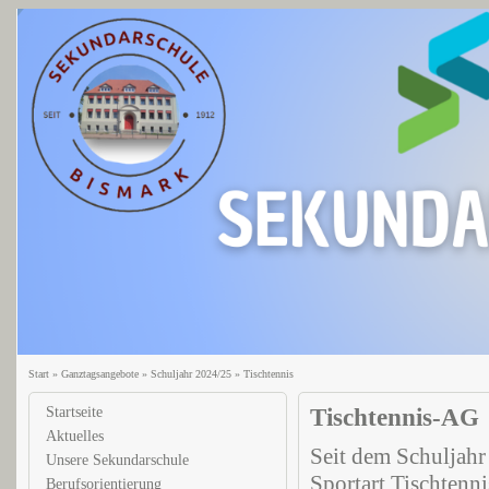
Start
»
Ganztagsangebote
»
Schuljahr 2024/25
»
Tischtennis
Startseite
Tischtennis-AG
Aktuelles
Seit dem Schuljahr
Unsere Sekundarschule
Sportart Tischtenn
Berufsorientierung