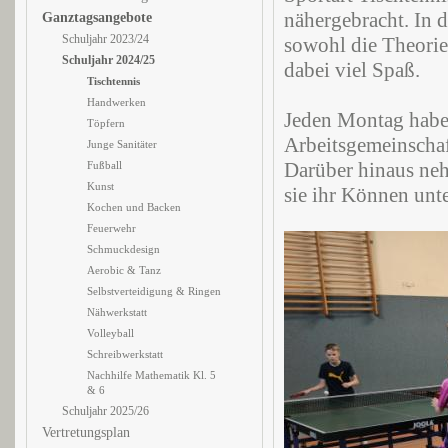
nähergebracht. In 
Ganztagsangebote
Schuljahr 2023/24
sowohl die Theorie
Schuljahr 2024/25
dabei viel Spaß.
Tischtennis
Handwerken
Jeden Montag haben
Töpfern
Arbeitsgemeinschaf
Junge Sanitäter
Darüber hinaus neh
Fußball
Kunst
sie ihr Können unt
Kochen und Backen
Feuerwehr
Schmuckdesign
Aerobic & Tanz
Selbstverteidigung & Ringen
Nähwerkstatt
Volleyball
Schreibwerkstatt
Nachhilfe Mathematik Kl. 5
& 6
Schuljahr 2025/26
Vertretungsplan